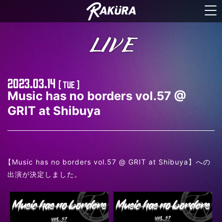
LIVE
2023.03.14
[ Tue ]
Music has no borders vol.57 @
GRIT at Shibuya
【
Music has no borders vol.57 @ GRIT at Shibuya】への
出演が決定しました。