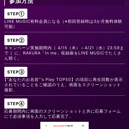
参加方法
STEP①
LINE MUSIC有料会員になる（※初回登録時は3か月無料体験
可能）
STEP②
キャンペーン実施期間内［ 4/15（木）～4/21（水）23:59ま
で ］に、RAKURA「In me」収録曲をLINE MUSICでたくさ
ん聴く。
STEP③
【
“あなたのお名前”‘s Play TOP50】の項目に再生回数が表示
されていることをご確認のうえ、画面をスクリーンショット
撮影。
STEP④
応募期間内に画面のスクリーンショットと共に応募フォーム
にて必須事項を入力して応募完了。