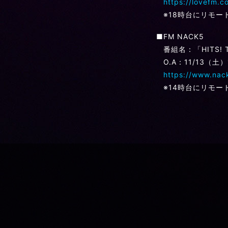
https://lovefm.c
※18時台にリモー
■FM NACK5
番組名：「HITS! 
O.A：11/13（土）
https://www.nac
※14時台にリモー