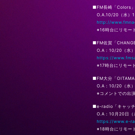
■FM長崎「Colors
O.A.10/20（水）
http://www.fmna
※16時台にリモー
■FM佐賀「CHANG
O.A：10/20（水）
https://www.fms
※17時台にリモー
■FM大分「OITAMA
O.A：10/20（水）
※コメントでの出
■e-radio「キャッ
O.A：10月20日（水
https://www.e-ra
※18時台にリモー