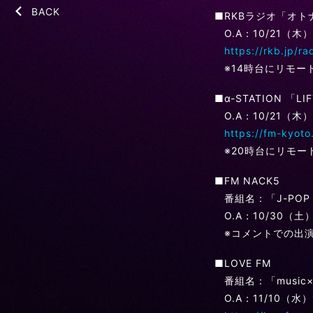
BACK
■RKBラジオ「オト
O.A：10/21（木）
https://rkb.jp/ra
※14時台にリモー
■α-STATION 「LI
O.A：10/21（木）
https://fm-kyoto.
※20時台にリモー
■FM NACK5
番組名：「J-POP 
O.A：10/30（土） 
※コメントでの出
■LOVE FM
番組名：「music×s
O.A：11/10（水）