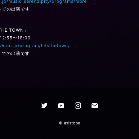
o.jp/music_serendipity/programs/more
トでの出演です
THE TOWN」
12:55〜18:00
k5.co.jp/program/hitsthetown/
トでの出演です
© asistobe